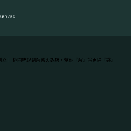
ESERVED
年從桃園創立！ 桃園吃鍋到解惑火鍋店，幫你『解』餓更除『惑』