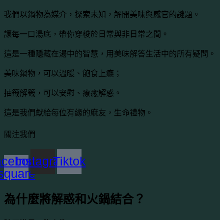
我們以鍋物為媒介，探索未知，解開美味與感官的謎題。
讓每一口湯底，帶你穿梭於日常與非日常之間。
這是一種隱藏在湯中的智慧，用美味解答生活中的所有疑問。
美味鍋物，可以溫暖、飽食上癮；
抽籤解籤，可以安慰、療癒解惑。
這是我們獻給每位有緣的麻友，生命禮物。
關注我們
cebook-
Instagram
Tiktok
square
為什麼將解惑和火鍋結合？