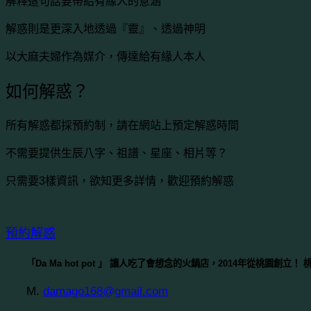
解釋這句話要帶給有緣人的意涵
解惑則是更深入地透過『靈』、透過神明
以大麻夫婦作為媒介，傳達給有緣人本人
如何解惑？
所有解惑都採預約制，請在網站上預定解惑時間
不需要提供生辰八字、祖譜、星座、相片等？
只需要3樣資訊，欲知更多詳情，歡迎預約解惑
預約解惑
「Da Ma hot pot 」 讓人吃了會想念的火鍋店，2014年從桃園
M.
damago168@gmail.com