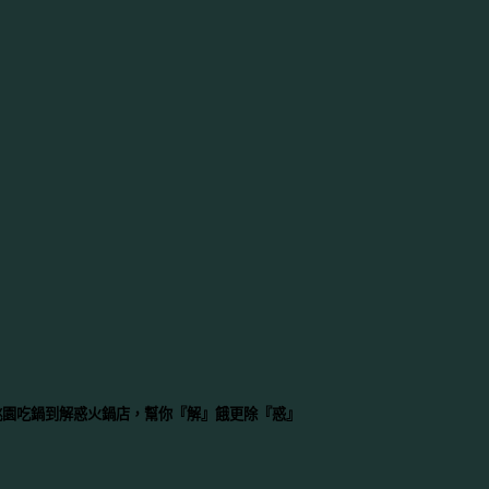
創立！ 桃園吃鍋到解惑火鍋店，幫你『解』餓更除『惑』