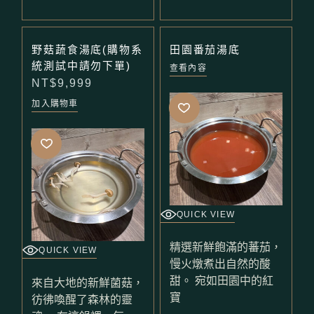
野菇蔬食湯底(購物系
田園番茄湯底
統測試中請勿下單)
查看內容
NT$
9,999
加入購物車
QUICK VIEW
精選新鮮飽滿的蕃茄，
QUICK VIEW
慢火燉煮出自然的酸
甜。 宛如田園中的紅
來自大地的新鮮菌菇，
寶
彷彿喚醒了森林的靈