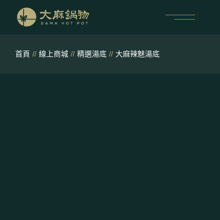
跳
至
內
容
首頁
線上商城
精選湯底
大麻辣魅湯底