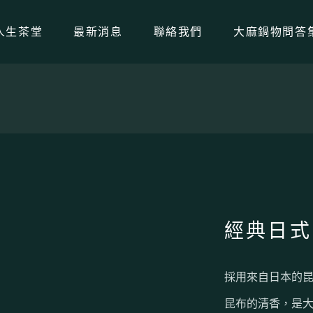
人生茶堂
最新消息
聯絡我們
大麻鍋物問答
桃園火鍋QA
桃園美食QA
火鍋知識QA
大麻鍋物品牌
解惑、問事、通
經典日式
採用來自日本的
昆布的清香，是