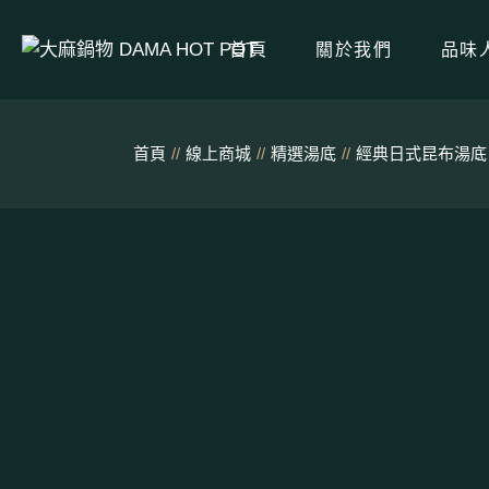
跳
至
內
首頁
關於我們
品味
容
首頁
線上商城
精選湯底
經典日式昆布湯底