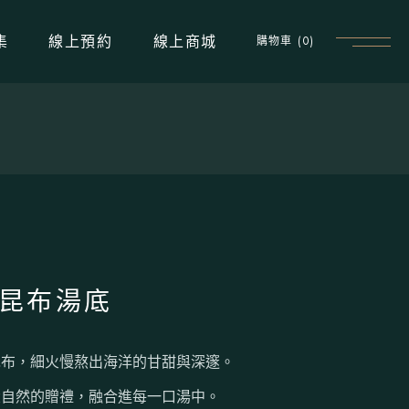
購物車
(0)
集
線上預約
線上商城
預約用餐
預約解惑
靈
昆布湯底
昆布，細火慢熬出海洋的甘甜與深邃。
大自然的贈禮，融合進每一口湯中。