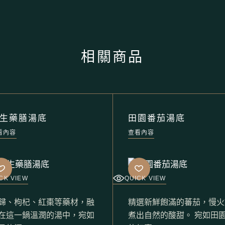
相關商品
生藥膳湯底
田園番茄湯底
看內容
查看內容
CK VIEW
QUICK VIEW
歸、枸杞、紅棗等藥材，融
精選新鮮飽滿的蕃茄，慢火
在這一鍋溫潤的湯中，宛如
煮出自然的酸甜。 宛如田