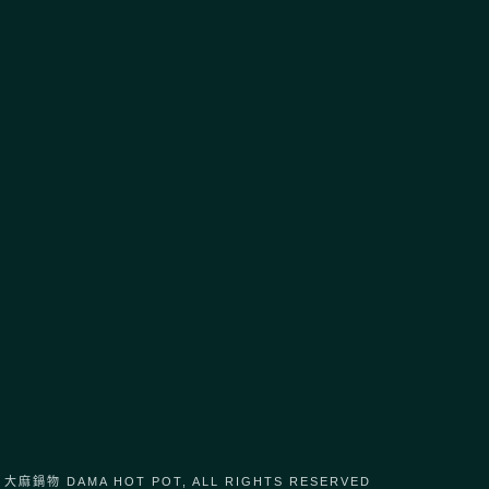
品味人生茶堂
Line：
@471yjwst
電話：
0958 406 009
地址：
330桃園市桃園區大興路292號
營業時間：採預約制
6 大麻鍋物 DAMA HOT POT, ALL RIGHTS RESERVED