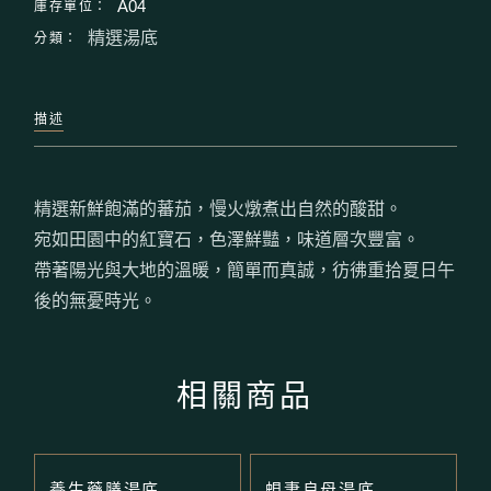
庫存單位：
A04
分類：
精選湯底
描述
精選新鮮飽滿的蕃茄，慢火燉煮出自然的酸甜。
宛如田園中的紅寶石，色澤鮮豔，味道層次豐富。
帶著陽光與大地的溫暖，簡單而真誠，彷彿重拾夏日午
後的無憂時光。
相關商品
養生藥膳湯底
蜆妻良母湯底