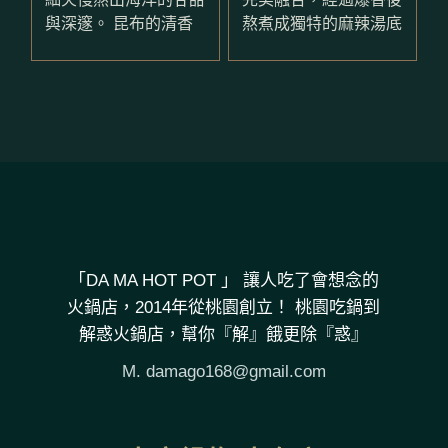
與深邃。 昆布的清香
熬煮成獨特的麻辣湯底
「DA MA HOT POT 」 讓人吃了會想念的
火鍋店，2014年從桃園創立！ 桃園吃鍋到
解惑火鍋店，幫你『解』餓更除『惑』
M.
damago168@gmail.com