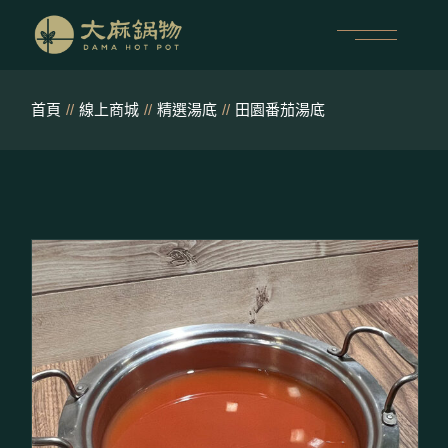
跳
至
內
容
首頁
線上商城
精選湯底
田園番茄湯底