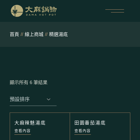
跳
至
內
容
首頁
線上商城
精選湯底
顯示所有 6 筆結果
大麻辣魅湯底
田園番茄湯底
查看內容
查看內容