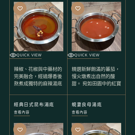
QUICK VIEW
QUICK VIEW
辣椒、花椒與中藥材的
精選新鮮飽滿的蕃茄，
完美融合，經過爆香後
慢火燉煮出自然的酸
熬煮成獨特的麻辣湯底
甜。 宛如田園中的紅寶
經典日式昆布湯底
蜆妻良母湯底
查看內容
查看內容