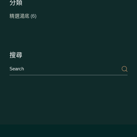
分類
6
精選湯底
6
個
產
品
搜尋
Search