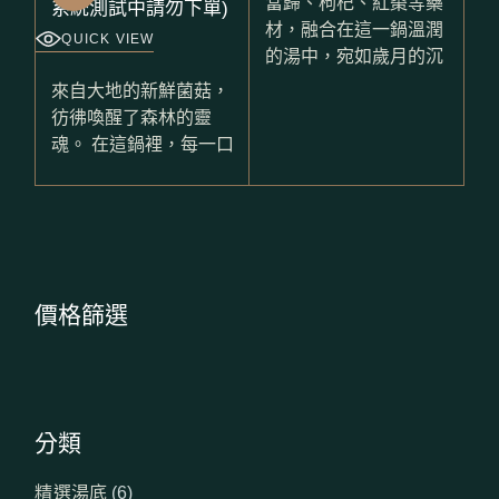
當歸、枸杞、紅棗等藥
材，融合在這一鍋溫潤
QUICK VIEW
的湯中，宛如歲月的沉
來自大地的新鮮菌菇，
彷彿喚醒了森林的靈
魂。 在這鍋裡，每一口
價格篩選
分類
6
精選湯底
6