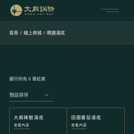
跳
至
內
容
首頁
線上商城
精選湯底
顯示所有 6 筆結果
大麻辣魅湯底
田園番茄湯底
查看內容
查看內容