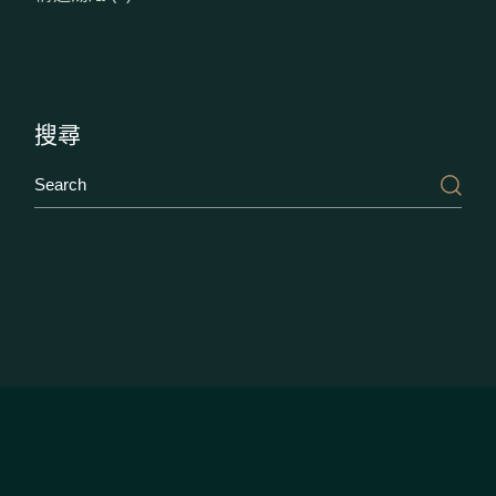
個
產
品
搜尋
Search