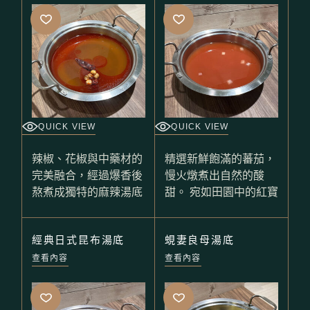
QUICK VIEW
QUICK VIEW
辣椒、花椒與中藥材的
精選新鮮飽滿的蕃茄，
完美融合，經過爆香後
慢火燉煮出自然的酸
熬煮成獨特的麻辣湯底
甜。 宛如田園中的紅寶
經典日式昆布湯底
蜆妻良母湯底
查看內容
查看內容