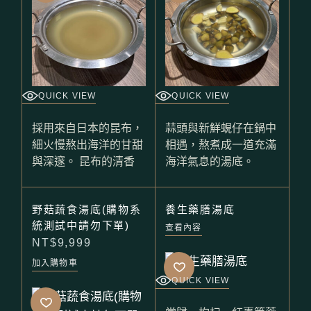
QUICK VIEW
QUICK VIEW
採用來自日本的昆布，
蒜頭與新鮮蜆仔在鍋中
細火慢熬出海洋的甘甜
相遇，熬煮成一道充滿
與深邃。 昆布的清香
海洋氣息的湯底。
野菇蔬食湯底(購物系
養生藥膳湯底
統測試中請勿下單)
查看內容
NT$
9,999
加入購物車
QUICK VIEW