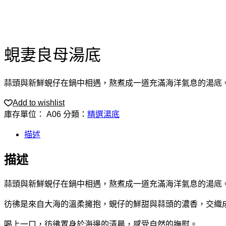
蜆妻良母湯底
蒜頭與新鮮蜆仔在鍋中相遇，熬煮成一道充滿海洋氣息的湯底
Add to wishlist
庫存單位：
A06
分類：
精選湯底
描述
描述
蒜頭與新鮮蜆仔在鍋中相遇，熬煮成一道充滿海洋氣息的湯底
彷彿是來自大海的溫柔擁抱，蜆仔的鮮甜與蒜頭的濃香，交織
喝上一口，彷彿置身於海邊的清晨，感受自然的撫慰。