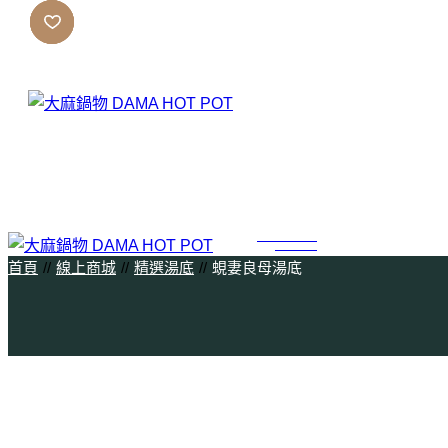
跳
至
內
容
桃園火鍋QA
預約用餐
首頁
線上商城
精選湯底
蜆妻良母湯底
桃園美食QA
預約解惑
火鍋知識QA
大麻鍋物品牌
解惑、問事、通靈