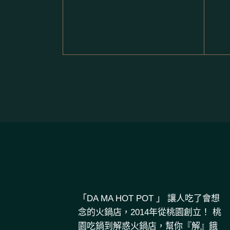
「DA MA HOT POT 」 讓人吃了會想
念的火鍋店，2014年從桃園創立！ 桃
園吃鍋到解惑火鍋店，幫你『解』餓