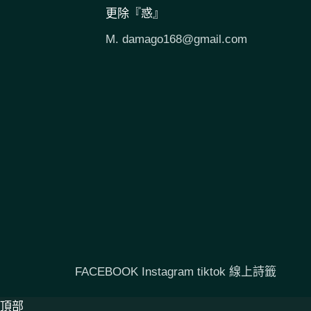
更除『惑』
M.
damago168@gmail.com
FACEBOOK
Instagram
tiktok
線上詩籤
頂部