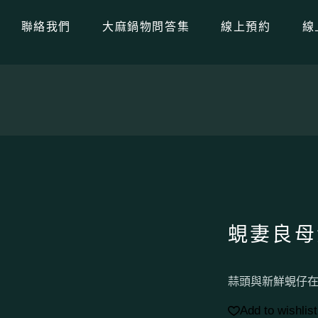
聯絡我們
大麻鍋物問答集
線上預約
線
蜆妻良母
蒜頭與新鮮蜆仔
Add to wishlist