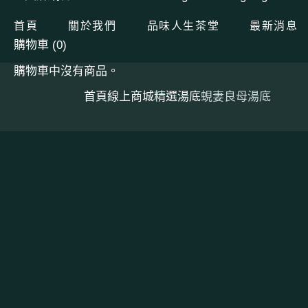
跳
至
首頁
關於我們
品味人生茶堂
最新消息
內
容
購物車
(0)
購物車中沒有商品。
首頁
線上商城
精選湯底
蜆妻良母湯底