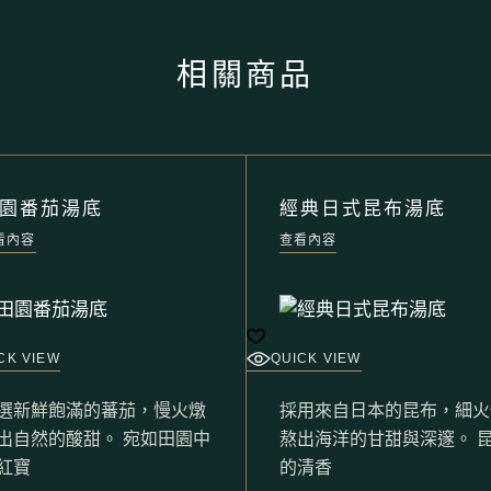
相關商品
園番茄湯底
經典日式昆布湯底
看內容
查看內容
CK VIEW
QUICK VIEW
選新鮮飽滿的蕃茄，慢火燉
採用來自日本的昆布，細火
出自然的酸甜。 宛如田園中
熬出海洋的甘甜與深邃。 
紅寶
的清香