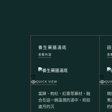
養生藥膳湯底
田
查看內容
查
QUICK VIEW
QUI
當歸、枸杞、紅棗等藥材，融
精
合在這一鍋溫潤的湯中，宛如
煮
歲月的沉
的