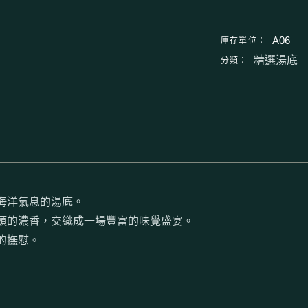
庫存單位：
A06
分類：
精選湯底
海洋氣息的湯底。
頭的濃香，交織成一場豐富的味覺盛宴。
的撫慰。