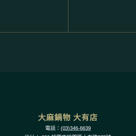
大麻鍋物 大有店
電話：
(03)346-6639