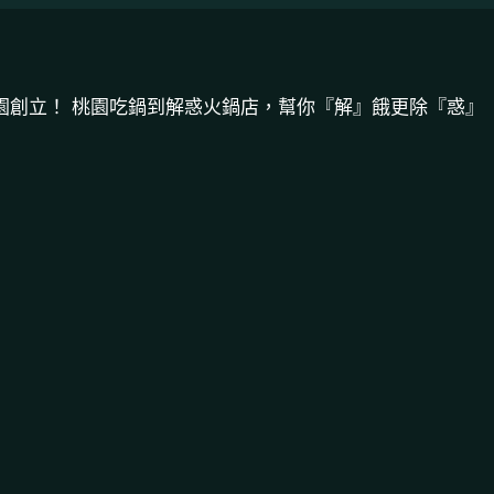
14年從桃園創立！ 桃園吃鍋到解惑火鍋店，幫你『解』餓更除『惑』