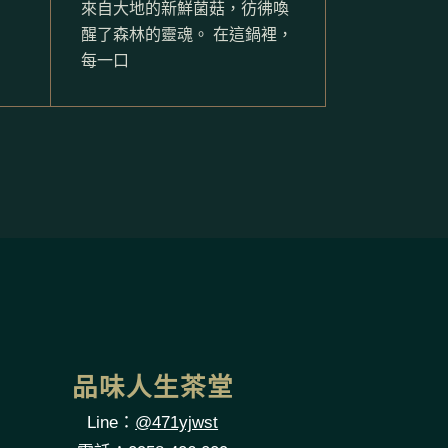
來自大地的新鮮菌菇，彷彿喚
醒了森林的靈魂。 在這鍋裡，
每一口
品味人生茶堂
Line：
@471yjwst