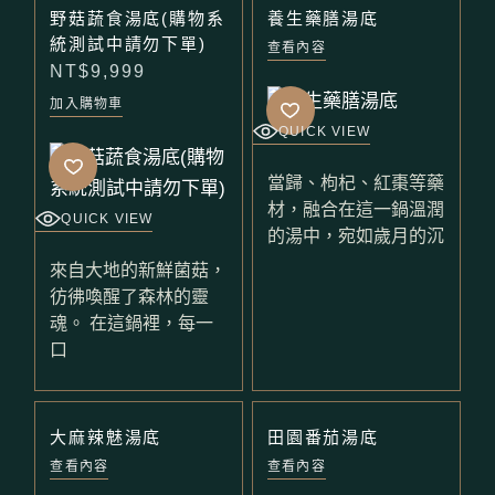
野菇蔬食湯底(購物系
養生藥膳湯底
統測試中請勿下單)
查看內容
NT$
9,999
加入購物車
QUICK VIEW
當歸、枸杞、紅棗等藥
材，融合在這一鍋溫潤
QUICK VIEW
的湯中，宛如歲月的沉
來自大地的新鮮菌菇，
彷彿喚醒了森林的靈
魂。 在這鍋裡，每一
口
大麻辣魅湯底
田園番茄湯底
查看內容
查看內容