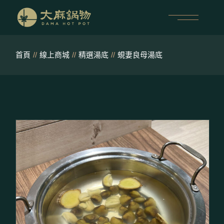
跳
至
內
容
首頁
線上商城
精選湯底
蜆妻良母湯底