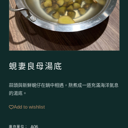
蜆妻良母湯底
蒜頭與新鮮蜆仔在鍋中相遇，熬煮成一道充滿海洋氣息
的湯底。
Add to wishlist
庫存單位：
A06