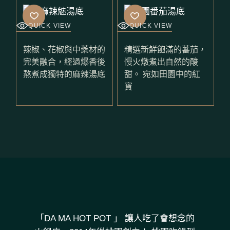
QUICK VIEW
QUICK VIEW
辣椒、花椒與中藥材的
精選新鮮飽滿的蕃茄，
完美融合，經過爆香後
慢火燉煮出自然的酸
熬煮成獨特的麻辣湯底
甜。 宛如田園中的紅
寶
「DA MA HOT POT 」 讓人吃了會想念的