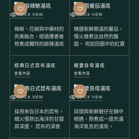
QUICK VIEW
QUICK VIEW
辣椒、花椒與中藥材的
精選新鮮飽滿的蕃茄，
完美融合，經過爆香後
慢火燉煮出自然的酸
熬煮成獨特的麻辣湯底
甜。 宛如田園中的紅寶
經典日式昆布湯底
蜆妻良母湯底
查看內容
查看內容
QUICK VIEW
QUICK VIEW
採用來自日本的昆布，
蒜頭與新鮮蜆仔在鍋中
細火慢熬出海洋的甘甜
相遇，熬煮成一道充滿
與深邃。 昆布的清香
海洋氣息的湯底。