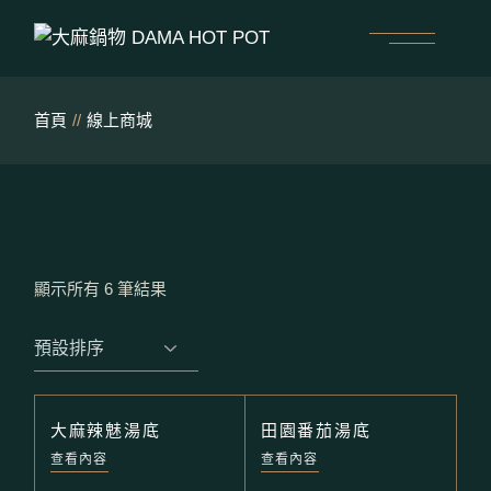
跳
至
內
容
首頁
線上商城
顯示所有 6 筆結果
大麻辣魅湯底
田園番茄湯底
查看內容
查看內容