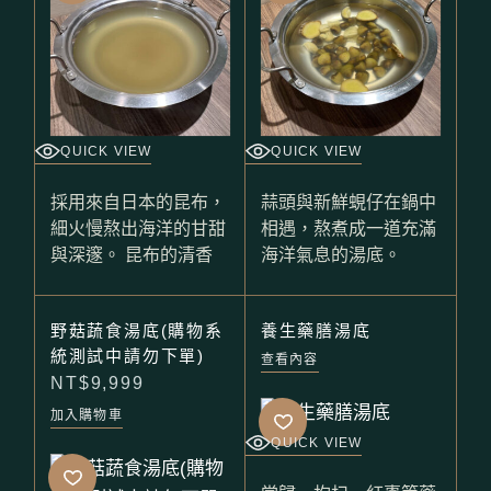
QUICK VIEW
QUICK VIEW
採用來自日本的昆布，
蒜頭與新鮮蜆仔在鍋中
細火慢熬出海洋的甘甜
相遇，熬煮成一道充滿
與深邃。 昆布的清香
海洋氣息的湯底。
野菇蔬食湯底(購物系
養生藥膳湯底
統測試中請勿下單)
查看內容
NT$
9,999
加入購物車
QUICK VIEW