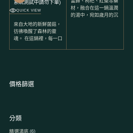
當歸、枸杞、紅棗等藥
材，融合在這一鍋溫潤
QUICK VIEW
的湯中，宛如歲月的沉
來自大地的新鮮菌菇，
彷彿喚醒了森林的靈
魂。 在這鍋裡，每一口
價格篩選
分類
6
精選湯底
6