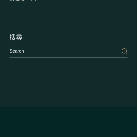
個
產
品
搜尋
Search