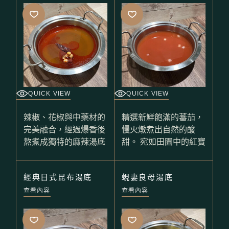
QUICK VIEW
QUICK VIEW
辣椒、花椒與中藥材的
精選新鮮飽滿的蕃茄，
完美融合，經過爆香後
慢火燉煮出自然的酸
熬煮成獨特的麻辣湯底
甜。 宛如田園中的紅寶
經典日式昆布湯底
蜆妻良母湯底
查看內容
查看內容