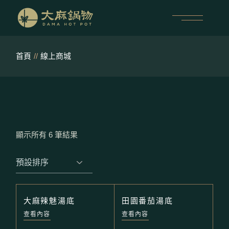
跳
至
內
容
首頁
線上商城
顯示所有 6 筆結果
大麻辣魅湯底
田園番茄湯底
查看內容
查看內容